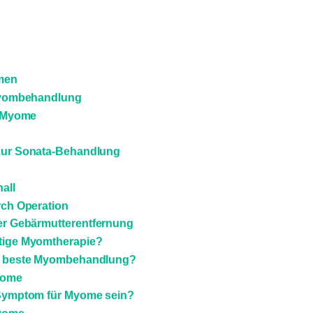
men
Myombehandlung
 Myome
zur Sonata-Behandlung
all
ch Operation
der Gebärmutterentfernung
chtige Myomtherapie?
e beste Myombehandlung?
yome
 Symptom für Myome sein?