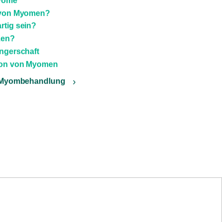
yome
e von Myomen?
tig sein?
zen?
ngerschaft
tion von Myomen
r Myombehandlung