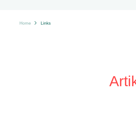
Breadcrumb-Navigation
Home
Links
Arti