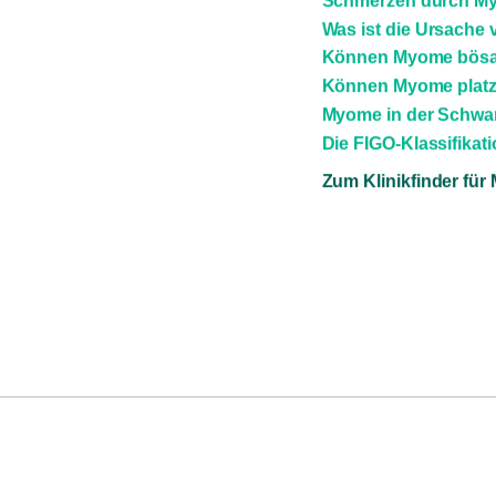
Schmerzen durch M
Was ist die Ursach
Können Myome bösar
Können Myome plat
Myome in der Schwa
Die FIGO-Klassifika
Zum Klinikfinder fü