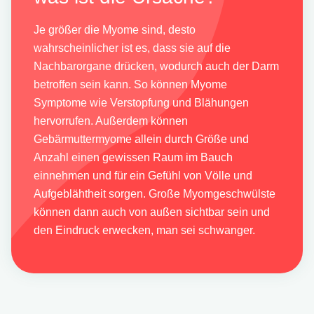
Je größer die Myome sind, desto
wahrscheinlicher ist es, dass sie auf die
Nachbarorgane drücken, wodurch auch der Darm
betroffen sein kann. So können Myome
Symptome wie Verstopfung und Blähungen
hervorrufen. Außerdem können
Gebärmuttermyome allein durch Größe und
Anzahl einen gewissen Raum im Bauch
einnehmen und für ein Gefühl von Völle und
Aufgeblähtheit sorgen. Große Myomgeschwülste
können dann auch von außen sichtbar sein und
den Eindruck erwecken, man sei schwanger.