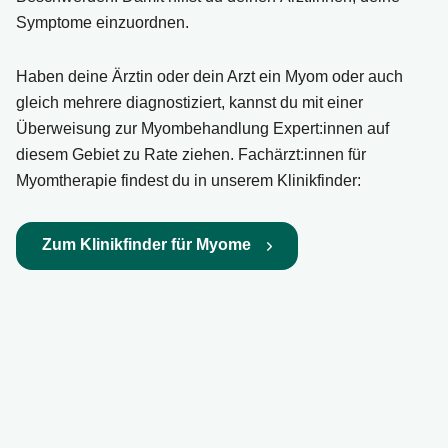
Symptome einzuordnen.
Haben deine Ärztin oder dein Arzt ein Myom oder auch
gleich mehrere diagnostiziert, kannst du mit einer
Überweisung zur Myombehandlung Expert:innen auf
diesem Gebiet zu Rate ziehen. Fachärzt:innen für
Myomtherapie findest du in unserem Klinikfinder:
Zum Klinikfinder für Myome
Pérez-López FR, Ornat L, Ceausu I, Depypere
H, Erel CT, Lambrinoudaki I, Schenck-