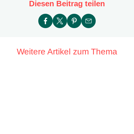
Diesen Beitrag teilen
Weitere Artikel zum Thema
Em
Schmerzen durch Myome
Myomwissen
20.05.2025