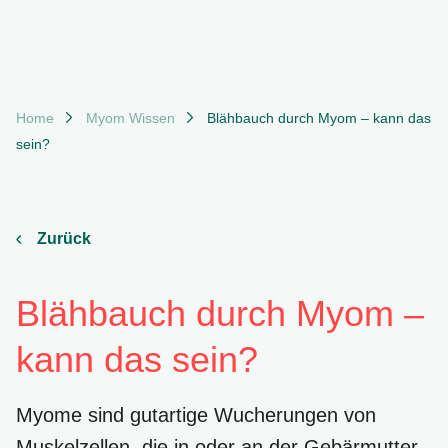
Suchfeld
Breadcrumb-Navigation
Home
Myom Wissen
Blähbauch durch Myom – kann das
sein?
Suchen
Zurück
Blähbauch durch Myom –
kann das sein?
Myome sind gutartige Wucherungen von
Muskelzellen, die in oder an der Gebärmutter